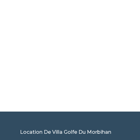
Une question? Une demande de
disponibilité ou de réservation?
Contactez-moi
Location De Villa Golfe Du Morbihan